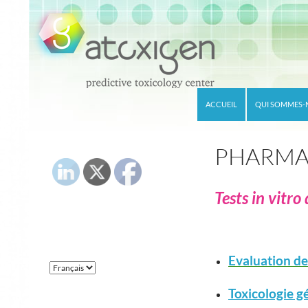
Recherche
ALLER AU CONTENU
ACCUEIL
QUI SOMMES-
PLEASE FOLLOW & LIKE US :)
PHARMA
Tests in vitr
LANGAGE :
Evaluation de
Langage
:
Toxicologie g