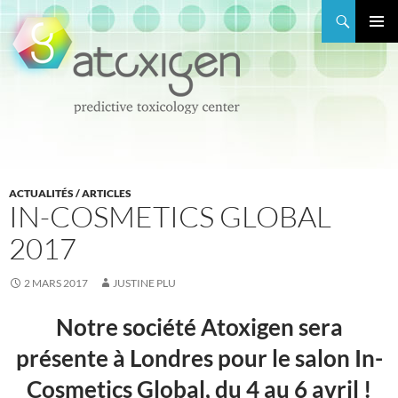
Recherche
MENU
PRINCI
ALLER
AU
CONTENU
ACTUALITÉS / ARTICLES
IN-COSMETICS GLOBAL
2017
2 MARS 2017
JUSTINE PLU
Notre société Atoxigen sera
présente à Londres pour le salon In-
Cosmetics Global, du 4 au 6 avril !