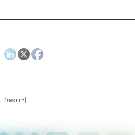
PLEASE FOLLOW & LIKE US :)
LANGAGE :
Langage
:
Fièrement propulsé par WordPress