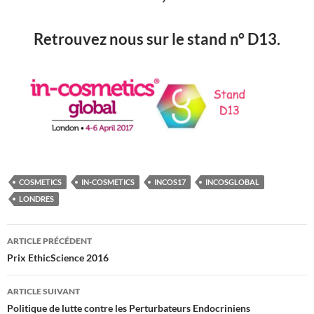
Retrouvez nous sur le stand n° D13.
COSMETICS
IN-COSMETICS
INCOS17
INCOSGLOBAL
LONDRES
Navigation
ARTICLE PRÉCÉDENT
des
Prix EthicScience 2016
articles
ARTICLE SUIVANT
Politique de lutte contre les Perturbateurs Endocriniens