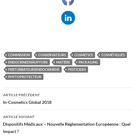
COMMISSION
CONSERVATEURS
COSMETICS
COSMÉTIQUES
ENDOCRINEDISRUPTORS
MATIÈRE
PACKAGING
PERTURBATEURSENDOCRINIENS
PESTICIDES
PHYTOPROTECTEUR
Navigation
ARTICLE PRÉCÉDENT
des
In-Cosmetics Global 2018
articles
ARTICLE SUIVANT
Dispositifs Médicaux – Nouvelle Réglementation Européenne : Quel
Impact ?