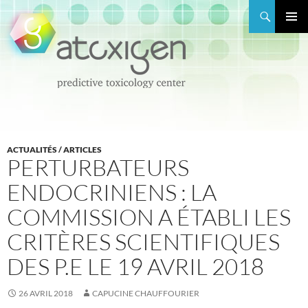
Recherche
MENU
PRINCI
ALLER
AU
CONTENU
ACTUALITÉS / ARTICLES
PERTURBATEURS
ENDOCRINIENS : LA
COMMISSION A ÉTABLI LES
CRITÈRES SCIENTIFIQUES
DES P.E LE 19 AVRIL 2018
26 AVRIL 2018
CAPUCINE CHAUFFOURIER