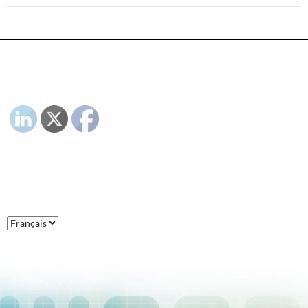
PLEASE FOLLOW & LIKE US :)
LANGAGE :
Langage
:
Fièrement propulsé par WordPress