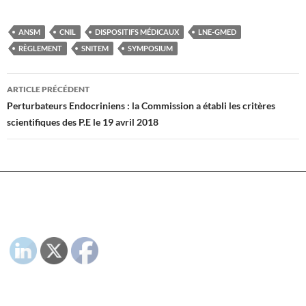
ANSM
CNIL
DISPOSITIFS MÉDICAUX
LNE-GMED
RÈGLEMENT
SNITEM
SYMPOSIUM
Navigation
ARTICLE PRÉCÉDENT
des
Perturbateurs Endocriniens : la Commission a établi les critères
scientifiques des P.E le 19 avril 2018
articles
PLEASE FOLLOW & LIKE US :)