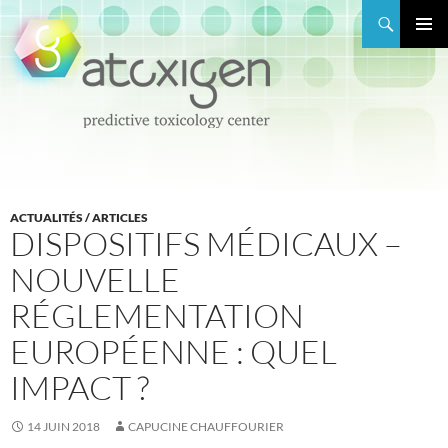
Recherche
MENU
PRINCI
ALLER
AU
CONTENU
ACTUALITÉS / ARTICLES
DISPOSITIFS MÉDICAUX –
NOUVELLE
RÉGLEMENTATION
EUROPÉENNE : QUEL
IMPACT ?
14 JUIN 2018
CAPUCINE CHAUFFOURIER